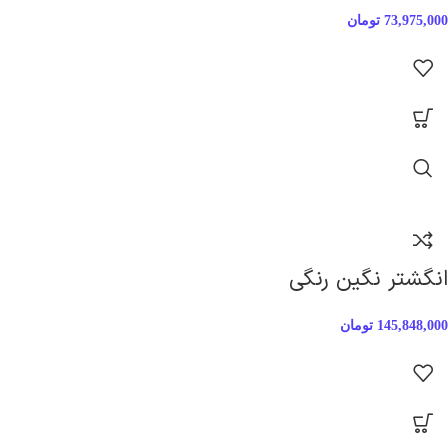
73,975,000
تومان
انگشتر نگین رنگی
145,848,000
تومان