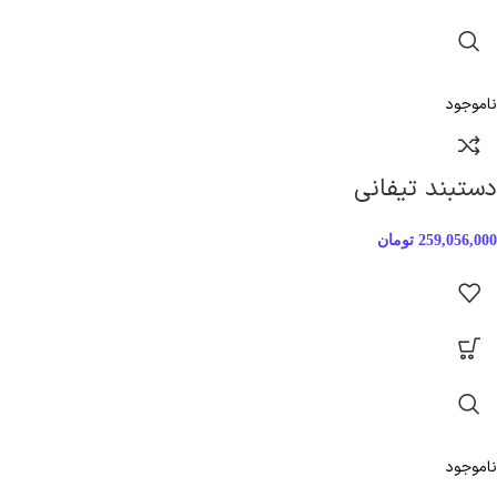
ناموجود
دستبند تیفانی
259,056,000
تومان
ناموجود