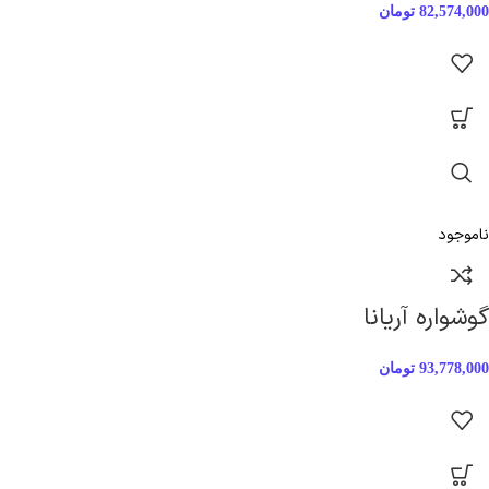
82,574,000
تومان
ناموجود
گوشواره آریانا
93,778,000
تومان