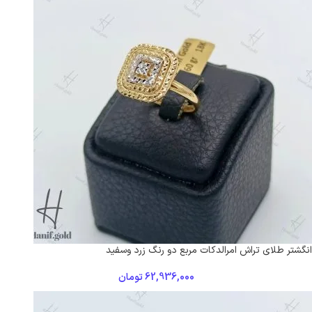
انگشتر طلای تراش امرالدکات مربع دو رنگ زرد و‌سفید
62,936,000
تومان