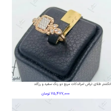
انگشتر طلای تراش امرالد‌کات مربع دو رنگ سفید و رزگلد
75,477,000
تومان