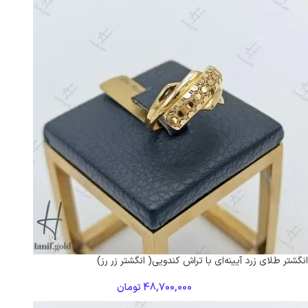
انگشتر طلای زرد آیینه‌ای با تراش کندویی( انگشتر زر رز)
48,700,000
تومان