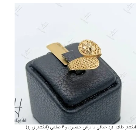
انگشتر طلای زرد جناقی با تراش حصیری و ۶ ضلعی (انگشتر زر رز)