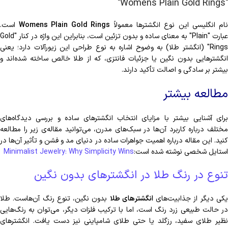
"Womens Plain Gold Rings"
ام انگلیسی این نوع انگشترها معمولاً
Womens Plain Gold Rings
است.
عبارت "Plain" به معنای ساده و بدون تزئین است، بنابراین این واژه در کنار "Gold
Rings" (انگشتر طلا) به وضوح اشاره به نوع طراحی این زیورآلات دارد؛ یعنی
انگشترهایی بدون نگین یا جزئیات فانتزی، که از طلا خالص ساخته شده‌اند و
بیشتر بر سادگی و اصالت تأکید دارند.
مطالعه بیشتر
برای آشنایی بیشتر با مزایای انتخاب انگشترهای ساده و بررسی دیدگاه‌های
مختلف درباره کاربرد آن‌ها در سبک‌های مدرن، می‌توانید مقاله‌ی زیر را مطالعه
کنید. این مقاله درباره اهمیت جواهرات ساده در دنیای مد و فشن و تأثیر آن‌ها در
استایل شخصی نوشته شده است:
Minimalist Jewelry: Why Simplicity Wins
تنوع در رنگ طلا در انگشترهای بدون نگین
کی دیگر از جذابیت‌های
انگشترهای طلا
بدون نگین، تنوع رنگ آن‌هاست. طلا
در حالت طبیعی زرد رنگ است، اما با ترکیب فلزات دیگر، می‌توان به رنگ‌هایی
نظیر طلای سفید، رزگلد یا حتی طلای شامپاینی نیز دست یافت. انگشترهای