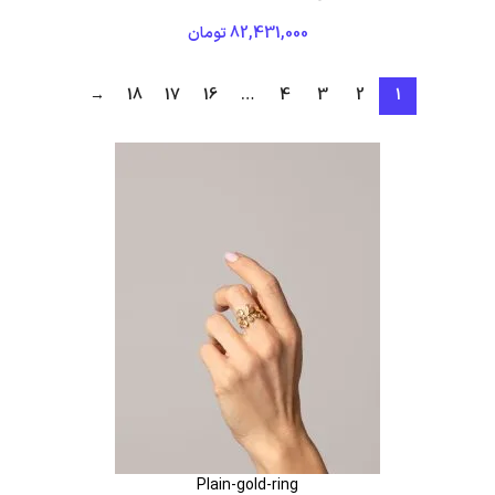
82,431,000
تومان
→
18
17
16
…
4
3
2
1
Plain-gold-ring