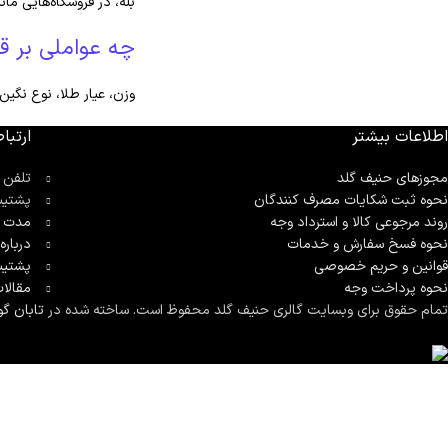
بله، در فروشگاه‌هایی م
چه عواملی بر قی
وزن، عیار طلا، نوع نگین
اطلاعات بیشتر
ارتباط
مجوزهای حنیف گلد
تلفن 
نحوه ثبت شكايات مصرف كنندگان
پشتیب
روند مرجوعی کالا و استرداد وجه
مدت ز
نحوه فسخ سفارش و خدمات
درباره
قوانین و حریم خصوصی
پشتیب
نحوه پرداخت وجه
مقالا
تمام حقوق برای وبسایت گالری حنیف گلد محفوظ است. ساخته شده در
تابان گو