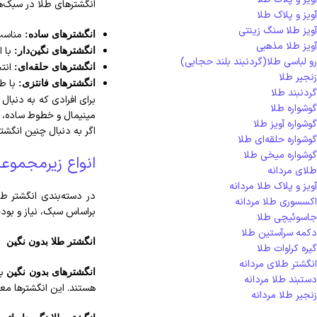
انگشترهای طلا در سبک‌ها
آویز و پلاک طلا
آویز طلا سنگ زینتی
مناسب 
انگشترهای ساده:
آویز طلا مذهبی
با ا
انگشترهای نگین‌دار:
رو لباسی طلا(گردنبند بلند حجابی)
انتخ
انگشترهای حلقه‌ای:
زنجیر طلا
با طر
انگشترهای فانتزی:
گردنبند طلا
برای افرادی که به دنبا
گوشواره طلا
مینیمال و خطوط ساده، 
گوشواره آویز طلا
اگر به دنبال چنین انگشت
گوشواره حلقه‌ای طلا
گوشواره میخی طلا
انواع زیرمجموع
طلای مردانه
آویز و پلاک طلا مردانه
در دسته‌بندی انگشتر طل
اکسسوری طلا مردانه
براساس سبک، نیاز و بودج
جاسوئیچی طلا
دکمه سرآستین طلا
انگشتر طلا بدون نگین
گیره کراوات طلا
انگشتر طلای مردانه
به
انگشترهای بدون نگین
دستبند طلا مردانه
هستند. این انگشترها معم
زنجیر طلا مردانه