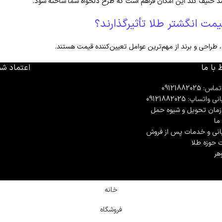
انند حنیف گلد این امکان فراهم است که طرح دلخواه شما ساخته شود.
مت انگشتر طلا تأثیرگذارند؟
، طراحی و برند از مهم‌ترین عوامل تعیین‌کننده قیمت هستند.
 با ما
اعتماد شم
تماس:
09121882025
انی واتساپ:
09121882025
مان تحويل و شیوه حمل
 ما
انی و خدمات پس از فروش
ت حوزه طلا
هر
خانه
فروشگاه