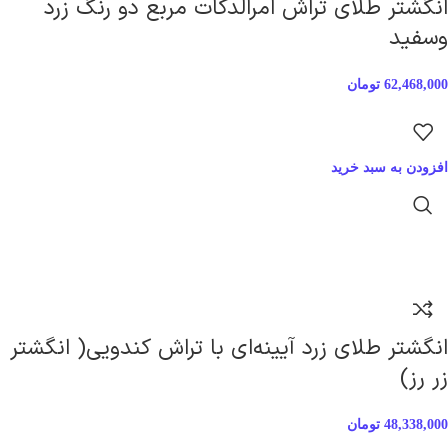
انگشتر طلای تراش امرالدکات مربع دو رنگ زرد
و‌سفید
62,468,000
تومان
افزودن به سبد خرید
انگشتر طلای زرد آیینه‌ای با تراش کندویی( انگشتر
زر رز)
48,338,000
تومان