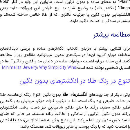
"Plain" به معنای ساده و بدون تزئین است، بنابراین این واژه در کنار "Gold
Rings" (انگشتر طلا) به وضوح اشاره به نوع طراحی این زیورآلات دارد؛ یعنی
انگشترهایی بدون نگین یا جزئیات فانتزی، که از طلا خالص ساخته شده‌اند و
بیشتر بر سادگی و اصالت تأکید دارند.
مطالعه بیشتر
برای آشنایی بیشتر با مزایای انتخاب انگشترهای ساده و بررسی دیدگاه‌های
مختلف درباره کاربرد آن‌ها در سبک‌های مدرن، می‌توانید مقاله‌ی زیر را مطالعه
کنید. این مقاله درباره اهمیت جواهرات ساده در دنیای مد و فشن و تأثیر آن‌ها در
استایل شخصی نوشته شده است:
Minimalist Jewelry: Why Simplicity Wins
تنوع در رنگ طلا در انگشترهای بدون نگین
کی دیگر از جذابیت‌های
بدون نگین، تنوع رنگ آن‌هاست. طلا
انگشترهای طلا
در حالت طبیعی زرد رنگ است، اما با ترکیب فلزات دیگر، می‌توان به رنگ‌هایی
نظیر طلای سفید، رزگلد یا حتی طلای شامپاینی نیز دست یافت. انگشترهای
رزگلد بدون نگین، ترکیبی از سادگی و لطافت زنانه هستند، در حالی که طلای
سفید حس مدرن‌تری القا می‌کند. این تنوع رنگی به شما اجازه می‌دهد تا انگشتی
را انتخاب کنید که با رنگ پوست یا سایر زیورآلات شما هماهنگ باشد.