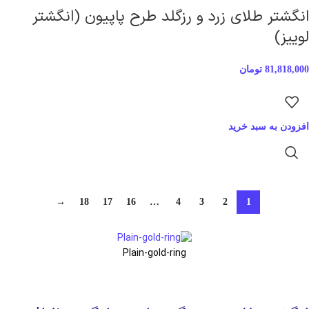
انگشتر طلای زرد و رزگلد طرح پاپیون (انگشتر
لوییز)
81,818,000
تومان
افزودن به سبد خرید
→
18
17
16
…
4
3
2
1
Plain-gold-ring