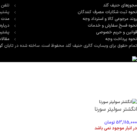
مجوزهای حنیف گلد
تلفن 
نحوه ثبت شكايات مصرف كنندگان
پشتیب
روند مرجوعی کالا و استرداد وجه
مدت ز
نحوه فسخ سفارش و خدمات
درباره
قوانین و حریم خصوصی
پشتیب
نحوه پرداخت وجه
مقالا
تمام حقوق برای وبسایت گالری حنیف گلد محفوظ است. ساخته شده در
تابان گو
انگشتر سولیتر سورنا
53,115,000
تومان
در انبار موجود نمی باشد