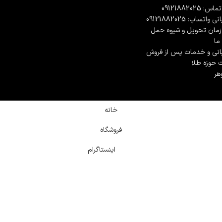
تماس:
09121882025
انی واتساپ:
09121882025
مان تحويل و شیوه حمل
 ما
انی و خدمات پس از فروش
ت حوزه طلا
هر
خانه
فروشگاه
اینستاگرام