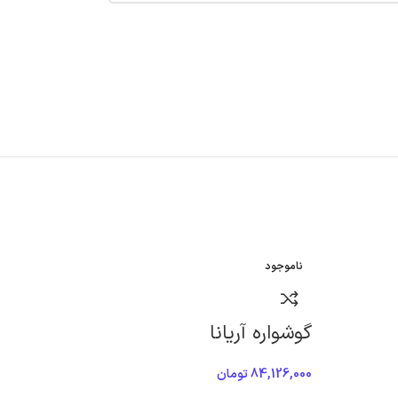
ناموجود
گوشواره آریانا
84,126,000
تومان