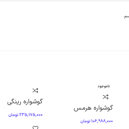
سم.
ناموجود
گوشواره رینگی
گوشواره هرمس
235,175,000
تومان
106,988,000
تومان