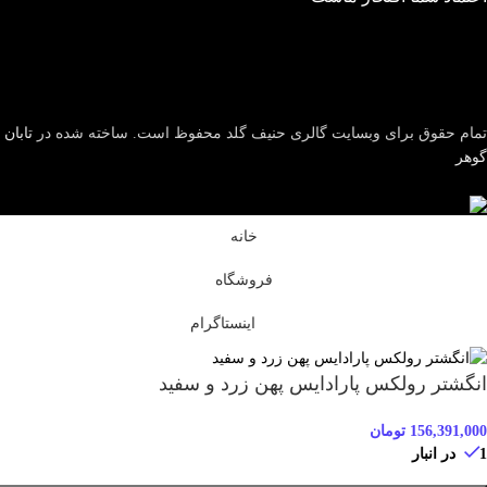
تمام حقوق برای وبسایت گالری حنیف گلد محفوظ است. ساخته شده در
تابان
گوهر
خانه
فروشگاه
اینستاگرام
انگشتر رولکس پارادایس پهن زرد و سفید
156,391,000
تومان
1 در انبار