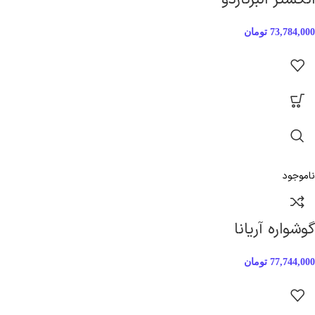
73,784,000
تومان
ناموجود
گوشواره آریانا
77,744,000
تومان