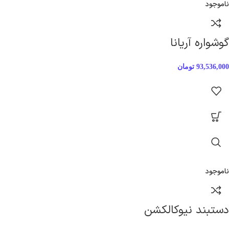
ناموجود
گوشواره آریانا
93,536,000
تومان
ناموجود
دستبند نیوکالکشن