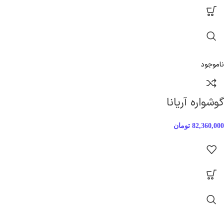
ناموجود
گوشواره آریانا
82,360,000
تومان