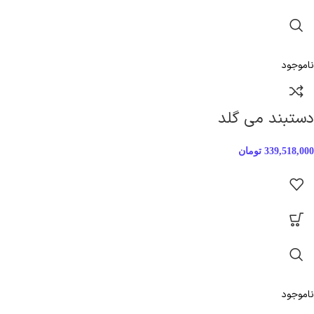
ناموجود
دستبند می گلد
339,518,000
تومان
ناموجود