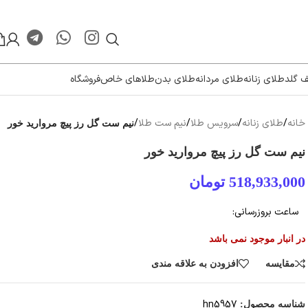
ف گلد
طلای زنانه
طلای مردانه
طلای بدن
طلاهای خاص
فروشگاه
خانه
/
طلای زنانه
/
سرویس طلا
/
نیم ست طلا
/
نیم ست گل رز پیچ مروارید خور
نیم ست گل رز پیچ مروارید خور
518,933,000
تومان
ساعت بروزرسانی:
در انبار موجود نمی باشد
مقایسه
افزودن به علاقه مندی
hn5957
شناسه محصول: