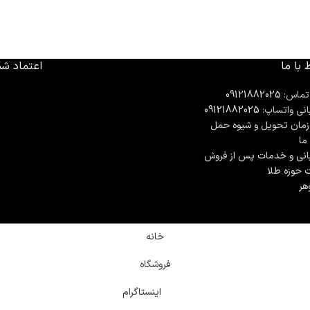
 با ما
اعتماد شم
تماس:
09121882025
انی واتساپ:
09121882025
مان تحويل و شیوه حمل
 ما
انی و خدمات پس از فروش
ت حوزه طلا
هر
خانه
فروشگاه
اینستاگرام