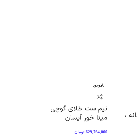
ناموجود
نیم ست طلای گوچی
نه ،
مینا خور آیسان
629,764,000
تومان