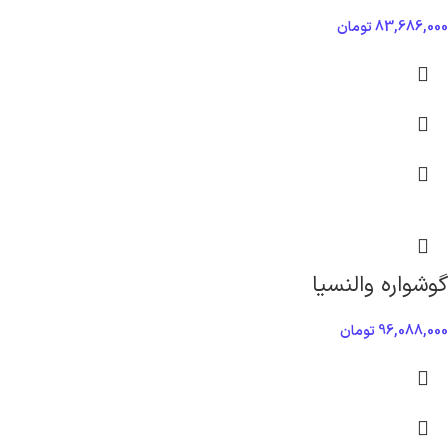
83,686,000
تومان
گوشواره والنسیا
96,088,000
تومان