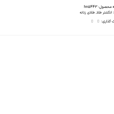
ه محصول:
hn5443
انگشتر طلا
,
طلای زنانه
ک گذاری: