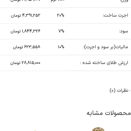
اجرت ساخت:
20%
4,391,252 تومان
سود:
7%
1,844,326 تومان
مالیات(بر سود و اجرت):
10%
623,558 تومان
ارزش طلای ساخته شده :
28,815,000 تومان
نظرات (0)
محصولات مشابه