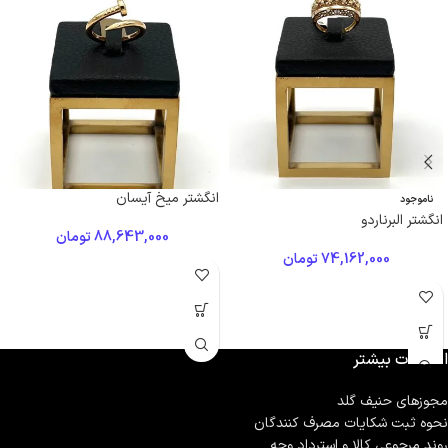
انگشتر میخ آیسان
ناموجود
انگشتر البرناردو
88,643,000
تومان
74,162,000
تومان
اطلاعات بیشتر
مجوزهای حنیف گلد
نحوه ثبت شكايات مصرف كنندگان
روند مرجوعی کالا و استرداد وجه