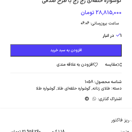
گوشواره حلقه‌ای رج رج با طرح صدفی
28,815,000
تومان
ساعت بروزرسانی:
06:06
1 در انبار
افزودن به سبد خرید
مقایسه
افزودن به علاقه مندی
شناسه محصول:
1058
دسته:
طلای زنانه
,
گوشواره حلقه‌ای طلا
,
گوشواره طلا
اشتراک گذاری:
ریز فاکتور
وزن:
1.18 گرم
21,956,260 تومان