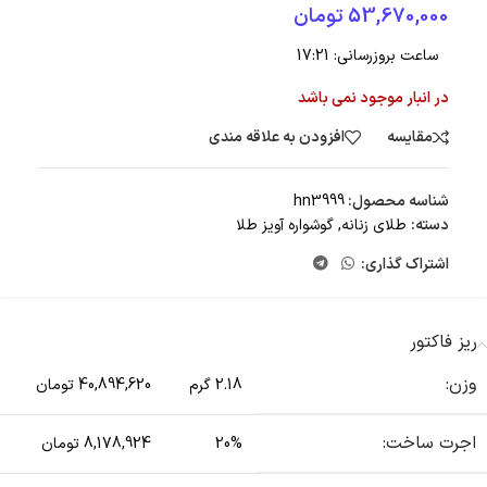
53,670,000
تومان
ساعت بروزرسانی:
17:21
در انبار موجود نمی باشد
مقایسه
افزودن به علاقه مندی
شناسه محصول:
hn3999
دسته:
طلای زنانه
,
گوشواره آویز طلا
اشتراک گذاری:
ریز فاکتور
وزن:
2.18 گرم
40,894,620 تومان
اجرت ساخت:
20%
8,178,924 تومان