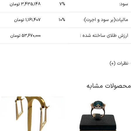
سود:
7%
3,435,148 تومان
مالیات(بر سود و اجرت):
10%
1,161,407 تومان
ارزش طلای ساخته شده :
53,670,000 تومان
نظرات (0)
محصولات مشابه