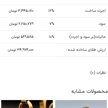
اجرت ساخت:
12%
3,445,070 تومان
سود:
7%
2,250,779 تومان
مالیات(بر سود و اجرت):
10%
569,585 تومان
ارزش طلای ساخته شده :
34,974,000 تومان
نظرات (0)
محصولات مشابه