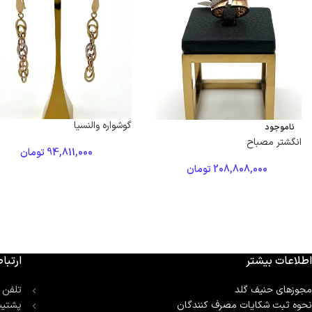
گوشواره والنسیا
ناموجود
انگشتر مصباح
94,811,000
تومان
208,808,000
تومان
اطلاعات بیشتر
ارتباط
مجوزهای حنیف گلد
تلفن 
نحوه ثبت شكايات مصرف كنندگان
پشتیب