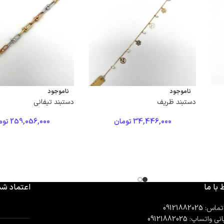
ناموجود
ناموجود
دستبند ظریف
دستبند تیفانی
34,446,000
تومان
259,056,000
توم
 با ما
اعتماد شم
تماس:
09121882025
انی واتساپ:
09121882025