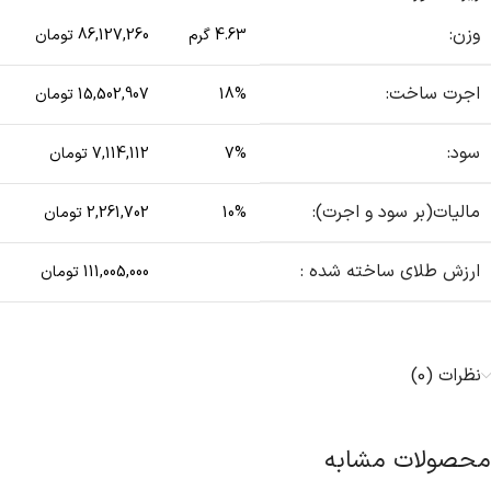
وزن:
4.63 گرم
86,127,260 تومان
اجرت ساخت:
18%
15,502,907 تومان
سود:
7%
7,114,112 تومان
مالیات(بر سود و اجرت):
10%
2,261,702 تومان
ارزش طلای ساخته شده :
111,005,000 تومان
نظرات (0)
محصولات مشابه