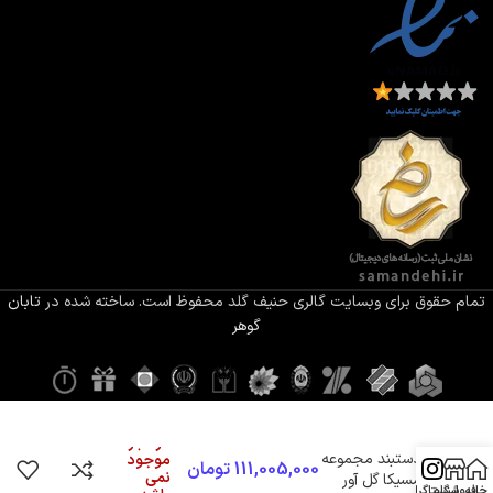
تمام حقوق برای وبسایت گالری حنیف گلد محفوظ است. ساخته شده در
تابان
گوهر
در انبار
دستبند مجموعه
موجود
111,005,000
تومان
نمی
مسیکا گل آور
خانه
فروشگاه
اینستاگرام