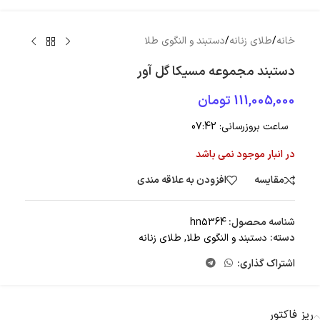
خانه
/
طلای زنانه
/
دستبند و النگوی طلا
دستبند مجموعه مسیکا گل آور
111,005,000
تومان
ساعت بروزرسانی:
07:42
در انبار موجود نمی باشد
مقایسه
افزودن به علاقه مندی
شناسه محصول:
hn5364
دسته:
دستبند و النگوی طلا
,
طلای زنانه
اشتراک گذاری:
ریز فاکتور