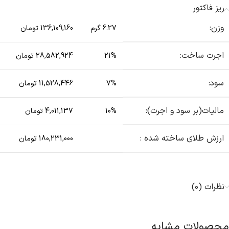
ریز فاکتور
وزن:
6.27 گرم
136,109,160 تومان
اجرت ساخت:
21%
28,582,924 تومان
سود:
7%
11,528,446 تومان
مالیات(بر سود و اجرت):
10%
4,011,137 تومان
ارزش طلای ساخته شده :
180,231,000 تومان
نظرات (0)
محصولات مشابه