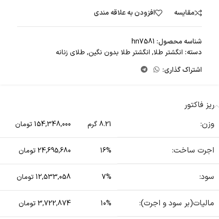
مقایسه
افزودن به علاقه مندی
شناسه محصول:
hn7581
دسته:
انگشتر طلا
,
انگشتر طلا بدون نگین
,
طلای زنانه
اشتراک گذاری:
ریز فاکتور
وزن:
8.21 گرم
154,348,000 تومان
اجرت ساخت:
16%
24,695,680 تومان
سود:
7%
12,533,058 تومان
مالیات(بر سود و اجرت):
10%
3,722,874 تومان