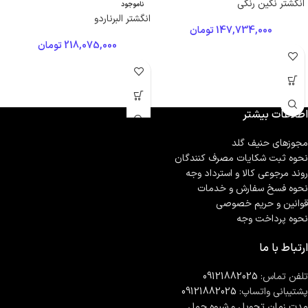
انگشتر نگین رنگی
ناموجود
انگشتر البرناردو
147,734,000
تومان
218,075,000
تومان
اطلاعات بیشتر
مجوزهای حنیف گلد
نحوه ثبت شكايات مصرف كنندگان
روند مرجوعی کالا و استرداد وجه
نحوه فسخ سفارش و خدمات
قوانین و حریم خصوصی
نحوه پرداخت وجه
ارتباط با ما
تلفن تماس:
09121882025
پشتیبانی واتساپ:
09121882025
مدت زمان تحويل و شیوه حمل