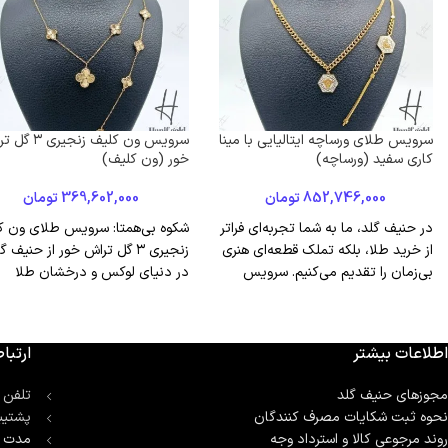
سرویس طلای ورساچه ایتالیایی با مینا
سرویس ون کلیف زنجیر
کاری سفید (ورساچه)
خور (ون کلیف)
852,746,000
تومان
369,602,000
تومان
در حنیف گلد، ما به شما تجربه‌ای فراتر
شکوه بی‌همتا: سرویس طلای ون ک
از خرید طلا، بلکه تملک قطعه‌ای هنری
زنجیری ۳ گل تراش خور از حنیف گ
بی‌زمان را تقدیم می‌کنیم. سرویس
در دنیای لوکس و درخشان طلا
اطلاعات بیشتر
ارتباط
مجوزهای حنیف گلد
تلفن 
نحوه ثبت شكايات مصرف كنندگان
پشتیب
روند مرجوعی کالا و استرداد وجه
مدت ز