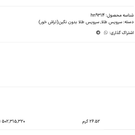
شناسه محصول:
hn9314
دسته:
سرویس طلا
,
سرویس طلا بدون نگین(تراش خور)
اشتراک گذاری:
26.52 گرم
502,315,320 تومان