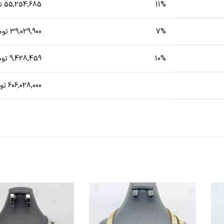
11%
55,254,685 تومان
7%
39,029,900 تومان
10%
9,428,459 تومان
606,028,000 تومان