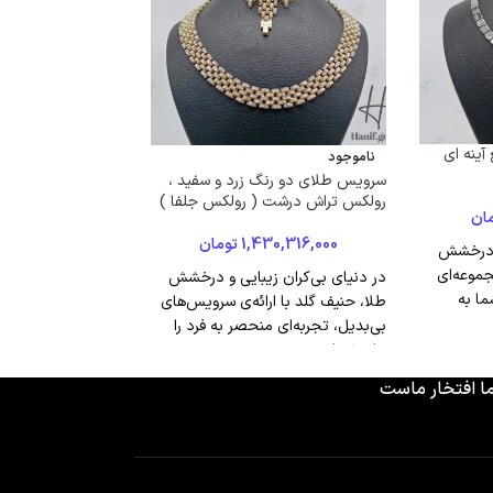
آینه ای
ناموجود
ناموجود
سرویس طلای دو رنگ زرد و سفید ،
سرویس طلا ،دو‌رنگ
رولکس تراش درشت ( رولکس جلفا )
زنجیری ، طرح والنسیا
ان
1,430,316,000
تومان
1,615,000
و درخشش
جموعه‌ای
در دنیای بی‌کران زیبایی و درخشش
شما به
طلا، حنیف گلد با ارائه‌ی سرویس‌های
بی‌بدیل، تجربه‌ای منحصر به فرد را
برای شما
ا افتخار ماست