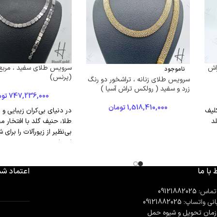
ی ۳ گل تراش
سرویس طلای سفید ، مربع 
ناموجود
(پرنس)
سرویس طلای زنانه ، تراشخور دو رنگ
زرد و سفید ( رولکس تراش آسیا )
747,236,000
توم
1,518,410,000
تومان
لیف
در دنیای بی‌کران زیبایی 
لد
طلا، حنیف گلد با افتخار م
بی‌نظیر از زیورآلات را برای 
ارمغان
 با ما
اعتماد شم
تماس:
09121882025
انی واتساپ:
09121882025
مان تحويل و شیوه حمل