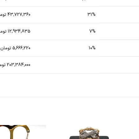
31%
43,727,360 تومان
7%
12,934,835 تومان
10%
5,666,220 تومان
203,384,000 تومان