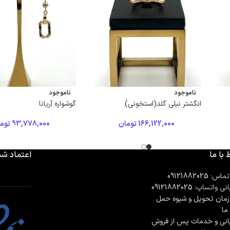
ناموجود
ناموجود
انگشتر نیلی گلد(استخونی)
گوشواره آریانا
166,122,000
تومان
93,778,000
توم
 با ما
اعتماد شم
تماس:
09121882025
انی واتساپ:
09121882025
مان تحويل و شیوه حمل
 ما
انی و خدمات پس از فروش