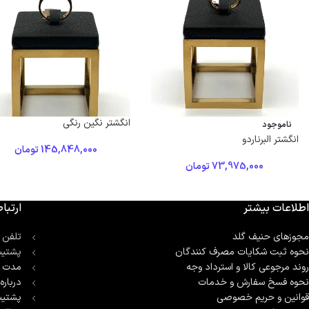
انگشتر نگین رنگی
ناموجود
انگشتر البرناردو
145,848,000
تومان
73,975,000
تومان
اطلاعات بیشتر
ارتباط
مجوزهای حنیف گلد
تلفن 
نحوه ثبت شكايات مصرف كنندگان
پشتیب
روند مرجوعی کالا و استرداد وجه
مدت ز
نحوه فسخ سفارش و خدمات
درباره
قوانین و حریم خصوصی
پشتیب