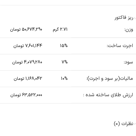
ریز فاکتور
وزن:
2.71 گرم
50,674,290 تومان
اجرت ساخت:
15%
7,601,144 تومان
سود:
7%
4,079,280 تومان
مالیات(بر سود و اجرت):
10%
1,168,042 تومان
ارزش طلای ساخته شده :
63,522,000 تومان
نظرات (0)