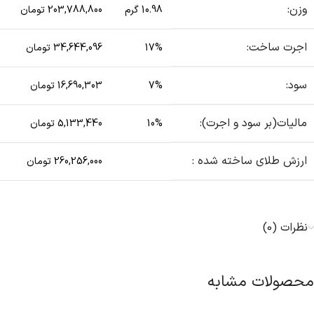
وزن:
10.98 گرم
203,788,800 تومان
اجرت ساخت:
17%
34,644,096 تومان
سود:
7%
16,690,303 تومان
مالیات(بر سود و اجرت):
10%
5,133,440 تومان
ارزش طلای ساخته شده :
260,256,000 تومان
نظرات (0)
محصولات مشابه