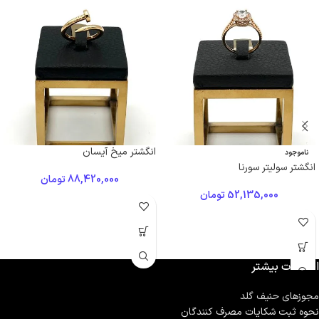
انگشتر میخ آیسان
ناموجود
انگشتر سولیتر سورنا
88,420,000
تومان
52,135,000
تومان
اطلاعات بیشتر
مجوزهای حنیف گلد
نحوه ثبت شكايات مصرف كنندگان