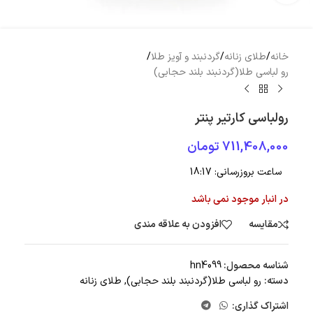
خانه
/
طلای زنانه
/
گردنبند و آویز طلا
/
رو لباسی طلا(گردنبند بلند حجابی)
رولباسی کارتیر پنتر
711,408,000
تومان
ساعت بروزرسانی:
18:17
در انبار موجود نمی باشد
مقایسه
افزودن به علاقه مندی
شناسه محصول:
hn4099
دسته:
رو لباسی طلا(گردنبند بلند حجابی)
,
طلای زنانه
اشتراک گذاری: