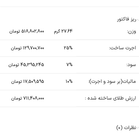
ریز فاکتور
وزن:
27.64 گرم
518,802,800 تومان
اجرت ساخت:
25%
129,700,700 تومان
سود:
7%
45,395,245 تومان
مالیات(بر سود و اجرت):
10%
17,509,595 تومان
ارزش طلای ساخته شده :
711,408,000 تومان
نظرات (0)