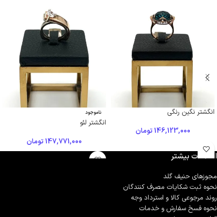
انگشتر نگین رنگی
ناموجود
انگشتر لئو
146,123,000
تومان
147,771,000
تومان
اطلاعات بیشتر
مجوزهای حنیف گلد
نحوه ثبت شكايات مصرف كنندگان
روند مرجوعی کالا و استرداد وجه
نحوه فسخ سفارش و خدمات