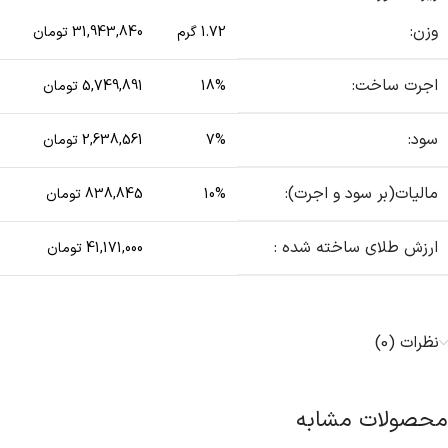
وزن:
1.72 گرم
31,943,840 تومان
اجرت ساخت:
18%
5,749,891 تومان
سود:
7%
2,638,561 تومان
مالیات(بر سود و اجرت):
10%
838,845 تومان
ارزش طلای ساخته شده :
41,171,000 تومان
نظرات (0)
محصولات مشابه