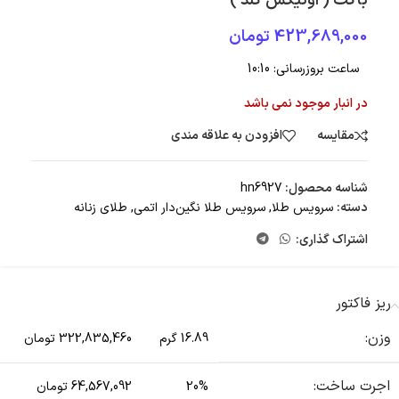
باگت ( اونیکس گلد )
423,689,000
تومان
ساعت بروزرسانی:
10:10
در انبار موجود نمی باشد
مقایسه
افزودن به علاقه مندی
شناسه محصول:
hn6927
دسته:
سرویس طلا
,
سرویس طلا نگین‌دار اتمی
,
طلای زنانه
اشتراک گذاری:
ریز فاکتور
وزن:
16.89 گرم
322,835,460 تومان
اجرت ساخت:
20%
64,567,092 تومان