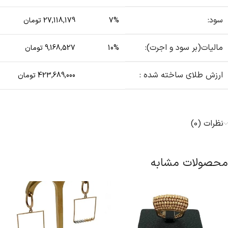
سود:
7%
27,118,179 تومان
مالیات(بر سود و اجرت):
10%
9,168,527 تومان
ارزش طلای ساخته شده :
423,689,000 تومان
نظرات (0)
محصولات مشابه