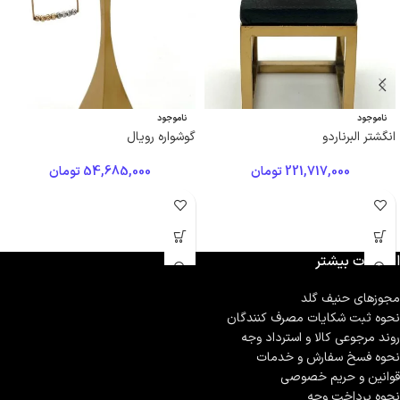
ناموجود
ناموجود
انگشتر البرناردو
گوشواره رویال
221,717,000
تومان
54,685,000
تومان
اطلاعات بیشتر
مجوزهای حنیف گلد
نحوه ثبت شكايات مصرف كنندگان
روند مرجوعی کالا و استرداد وجه
نحوه فسخ سفارش و خدمات
قوانین و حریم خصوصی
نحوه پرداخت وجه