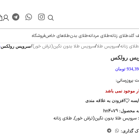
ف گلد
طلای زنانه
طلای مردانه
طلای بدن
طلاهای خاص
فروشگاه
طلای زنانه
/
سرویس طلا
/
سرویس طلا بدون نگین(تراش خور)
/
ب
سرویس رولکس
یس رولکس
934,39
تومان
 بروزرسانی:
ار موجود نمی باشد
یسه
افزودن به علاقه مندی
hn4079
ه محصول:
سرویس طلا بدون نگین(تراش خور)
,
طلای زنانه
ک گذاری: