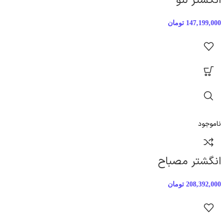
انگشتر لئو
147,199,000
تومان
ناموجود
انگشتر مصباح
208,392,000
تومان