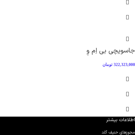
جاسویچی بی اِم وِ
322,323,000
تومان
اطلاعات بیشتر
مجوزهای حنیف گلد