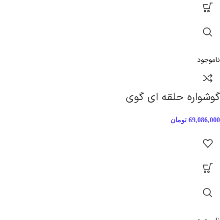
ناموجود
گوشواره حلقه ای گوی
69,086,000
تومان