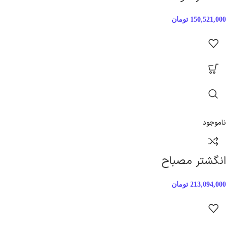
150,521,000
تومان
ناموجود
انگشتر مصباح
213,094,000
تومان