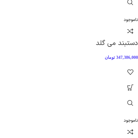
ناموجود
دستبند می گلد
347,386,000
تومان
ناموجود